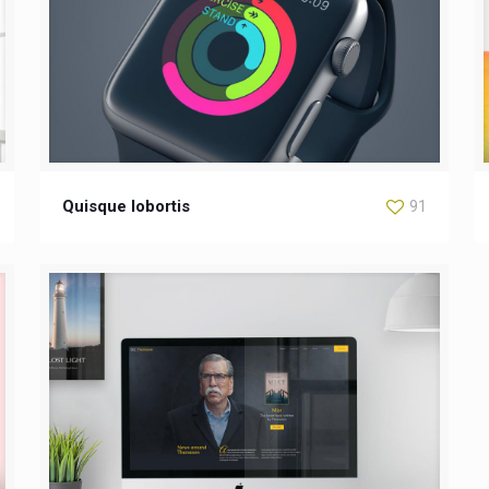
Quisque lobortis
91