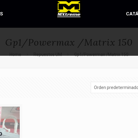
OS
CAT
Gp1/Powermax /Matrix 150
Home
Repuestos UM
Gp1/Powermax /Matrix 150
o