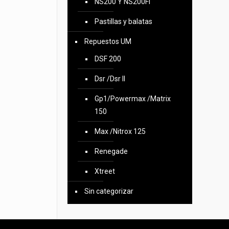
NS200 Y NS200FI
Pastillas y balatas
Repuestos UM
DSF 200
Dsr /Dsr II
Gp1/Powermax /Matrix
150
Max /Nitrox 125
Renegade
Xtreet
Sin categorizar