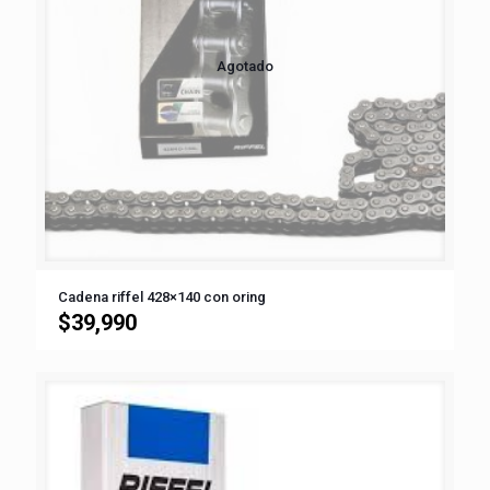
Agotado
Cadena riffel 428×140 con oring
$
39,990