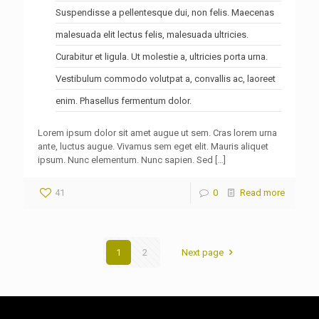
Suspendisse a pellentesque dui, non felis. Maecenas
malesuada elit lectus felis, malesuada ultricies.
Curabitur et ligula. Ut molestie a, ultricies porta urna.
Vestibulum commodo volutpat a, convallis ac, laoreet
enim. Phasellus fermentum dolor.
Lorem ipsum dolor sit amet augue ut sem. Cras lorem urna
ante, luctus augue. Vivamus sem eget elit. Mauris aliquet
ipsum. Nunc elementum. Nunc sapien. Sed
[…]
41
0
Read more
1
2
Next page