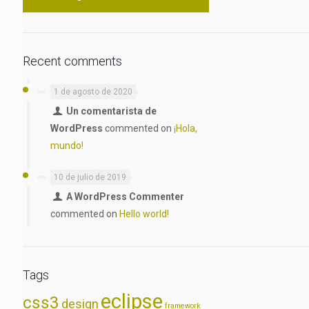
Recent comments
1 de agosto de 2020
Un comentarista de
WordPress
commented on
¡Hola,
mundo!
10 de julio de 2019
A WordPress Commenter
commented on
Hello world!
Tags
eclipse
css3
design
framework