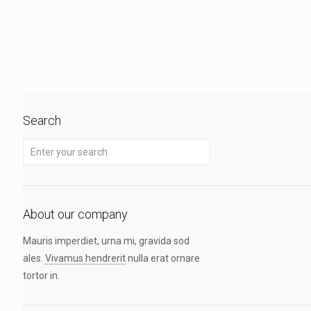
Search
About our company
Mauris imperdiet, urna mi, gravida sod
ales.
Vivamus hendrerit
nulla erat ornare
tortor in.