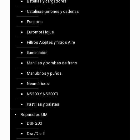
Baterías y cargadores
Catalinas-piñones y cadenas
Escapes
Euromot Hojue
Filtros Aceites y filtros Aire
Iluminación
Manillas y bombas de freno
Manubrios y puños
Neumáticos
NS200 Y NS200FI
Pastillas y balatas
Repuestos UM
DSF 200
Dsr /Dsr II