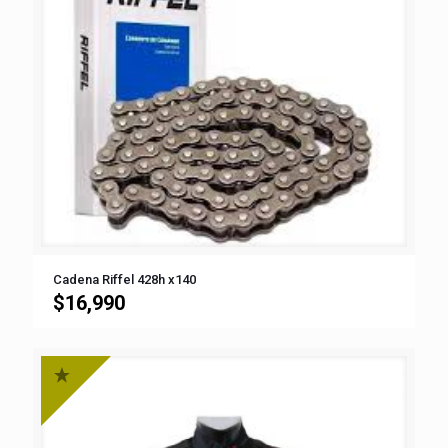
Cadena Riffel 428h x140
$
16,990