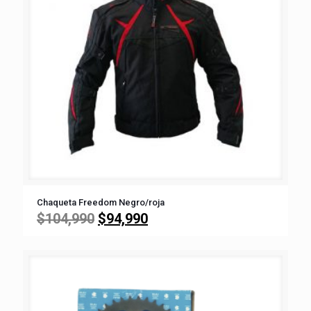
Chaqueta Freedom Negro/roja
El
El
$
104,990
$
94,990
precio
precio
original
actual
era:
es:
$104,990.
$94,990.