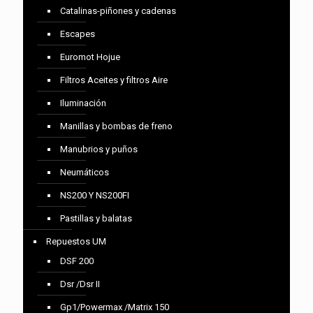
Catalinas-piñones y cadenas
Escapes
Euromot Hojue
Filtros Aceites y filtros Aire
Iluminación
Manillas y bombas de freno
Manubrios y puños
Neumáticos
NS200 Y NS200FI
Pastillas y balatas
Repuestos UM
DSF 200
Dsr /Dsr II
Gp1/Powermax /Matrix 150