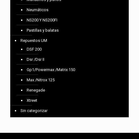
Neumáticos
NS200 Y NS200FI
Pastillas y balatas
Repuestos UM
DSF 200
Dsr /Dsr II
Gp1/Powermax /Matrix 150
Max /Nitrox 125
Renegade
Xtreet
Sin categorizar