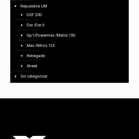
Repuestos UM
DSF 200
Dsr /Dsr II
Gp1/Powermax /Matrix 150
Max /Nitrox 125
Renegade
Xtreet
Sin categorizar