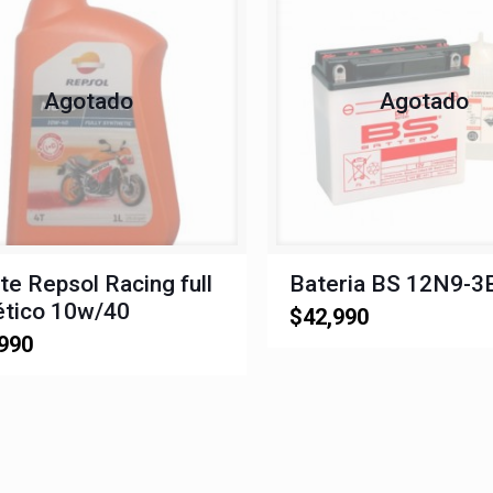
Agotado
Agotado
te Repsol Racing full
Bateria BS 12N9-3
ético 10w/40
$
42,990
990