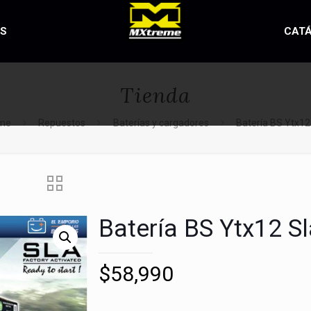
OS
CAT
Tienda
me
Repuestos
Baterías y cargadores
Batería BS Ytx12
Batería BS Ytx12 Sl
$
58,990