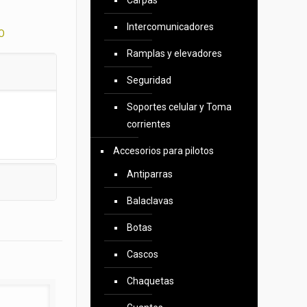
Carpas
Intercomunicadores
O
Ramplas y elevadores
Seguridad
Soportes celular y Toma
corrientes
Accesorios para pilotos
Antiparras
Balaclavas
Botas
Cascos
Chaquetas