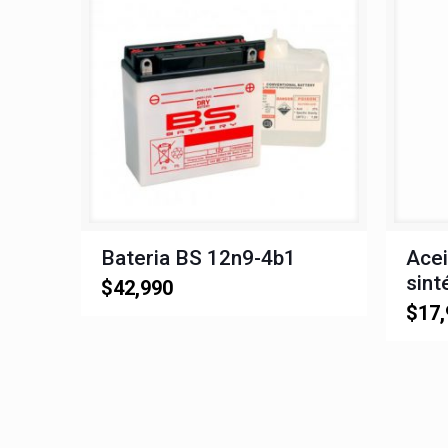
Bateria BS 12n9-4b1
Acei
sint
$
42,990
$
17,