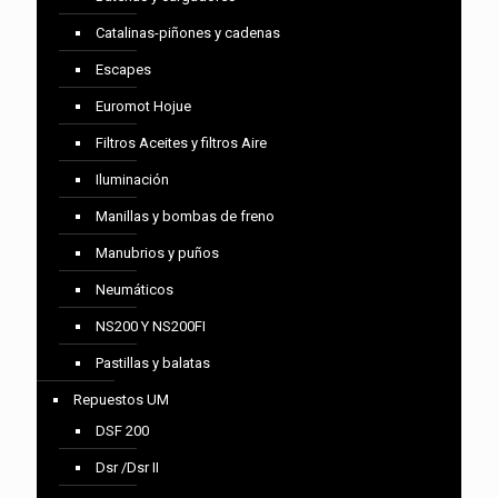
Catalinas-piñones y cadenas
Escapes
Euromot Hojue
Filtros Aceites y filtros Aire
Iluminación
Manillas y bombas de freno
Manubrios y puños
Neumáticos
NS200 Y NS200FI
Pastillas y balatas
Repuestos UM
DSF 200
Dsr /Dsr II