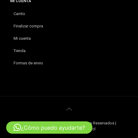
MI CUENTA
Carrito
Finalizar compra
Mi cuenta
Tienda
Formas de envio
© 2020 MXTREME. Todos los Derechos Reservados |
¿Cómo puedo ayudarte?
Desarrollado por PLANBOX.cl