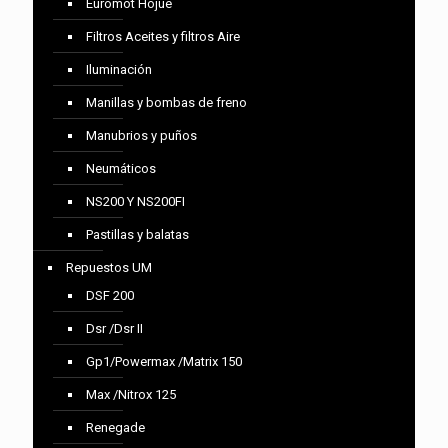
Euromot Hojue
Filtros Aceites y filtros Aire
Iluminación
Manillas y bombas de freno
Manubrios y puños
Neumáticos
NS200 Y NS200FI
Pastillas y balatas
Repuestos UM
DSF 200
Dsr /Dsr II
Gp1/Powermax /Matrix 150
Max /Nitrox 125
Renegade