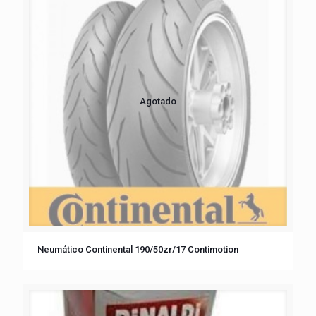
Agotado
Neumático Continental 190/50zr/17 Contimotion