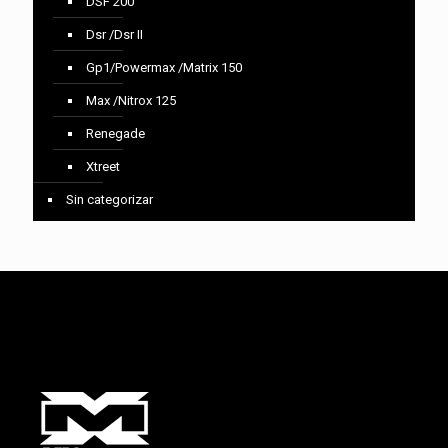
DSF 200
Dsr /Dsr II
Gp1/Powermax /Matrix 150
Max /Nitrox 125
Renegade
Xtreet
Sin categorizar