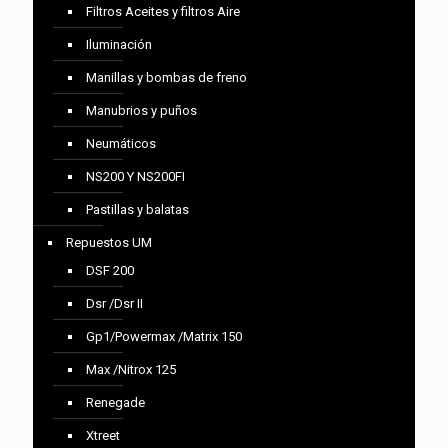
Filtros Aceites y filtros Aire
Iluminación
Manillas y bombas de freno
Manubrios y puños
Neumáticos
NS200 Y NS200FI
Pastillas y balatas
Repuestos UM
DSF 200
Dsr /Dsr II
Gp1/Powermax /Matrix 150
Max /Nitrox 125
Renegade
Xtreet