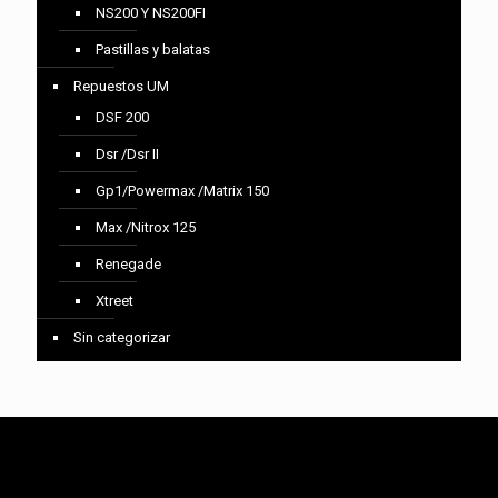
NS200 Y NS200FI
Pastillas y balatas
Repuestos UM
DSF 200
Dsr /Dsr II
Gp1/Powermax /Matrix 150
Max /Nitrox 125
Renegade
Xtreet
Sin categorizar