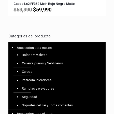
Casco Ls2 FF352 Mein Rojo Negro Matte
El
El
$
69,990
$
59,990
precio
precio
original
actual
era:
es:
$69,990.
$59,990.
Categorías del producto
Accesorios para motos
Bolsos Y Maletas
Calienta puños y Neblineros
Carpas
Intercomunicadores
Ramplas y elevadores
Seguridad
Soportes celular y Toma corrientes
Accesorios para pilotos