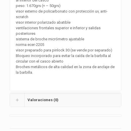
al interior del casco
peso: 1.670grs (+ – 50grs)
visor externo de policarbonato con protección uv, anti-
scratch
visor interior polarizado abatible
ventilaciones frontales superior e inferior y salidas
posteriores
sistema de broche micrómetro ajustable
norma ecer-2205
visor preparado para pinlock 30 (se vende por separado)
Bloqueo incorporado para evitar la caída de la barbilla al
circular con el casco abierto
Broches metálicos de alta calidad en la zona de anclaje de
la barbilla.
Valoraciones (0)