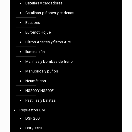
Baterías y cargadores
Catalinas-piñones y cadenas
Escapes
Euromot Hojue
Filtros Aceites y filtros Aire
Iluminación
Manillas y bombas de freno
Manubrios y puños
Neumáticos
NS200 Y NS200FI
Pastillas y balatas
Repuestos UM
DSF 200
Dsr /Dsr II