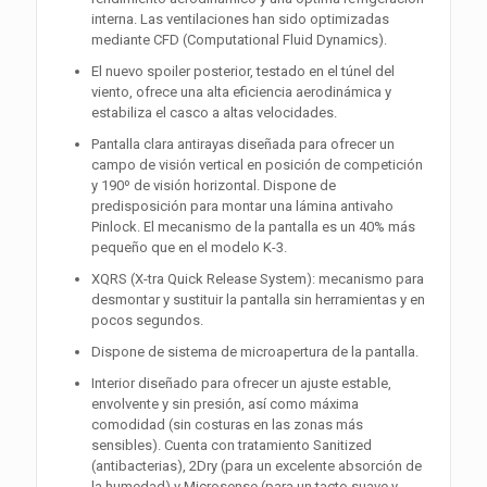
interna. Las ventilaciones han sido optimizadas
mediante CFD (Computational Fluid Dynamics).
El nuevo spoiler posterior, testado en el túnel del
viento, ofrece una alta eficiencia aerodinámica y
estabiliza el casco a altas velocidades.
Pantalla clara antirayas diseñada para ofrecer un
campo de visión vertical en posición de competición
y 190º de visión horizontal. Dispone de
predisposición para montar una lámina antivaho
Pinlock. El mecanismo de la pantalla es un 40% más
pequeño que en el modelo K-3.
XQRS (X-tra Quick Release System): mecanismo para
desmontar y sustituir la pantalla sin herramientas y en
pocos segundos.
Dispone de sistema de microapertura de la pantalla.
Interior diseñado para ofrecer un ajuste estable,
envolvente y sin presión, así como máxima
comodidad (sin costuras en las zonas más
sensibles). Cuenta con tratamiento Sanitized
(antibacterias), 2Dry (para un excelente absorción de
la humedad) y Microsense (para un tacto suave y