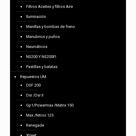
Filtros Aceites y filtros Aire
Iluminación
Manillas y bombas de freno
Manubrios y puños
Neumáticos
NS200 Y NS200FI
Pastillas y balatas
Repuestos UM
DSF 200
Dsr /Dsr II
Gp1/Powermax /Matrix 150
Max /Nitrox 125
Renegade
Xtreet