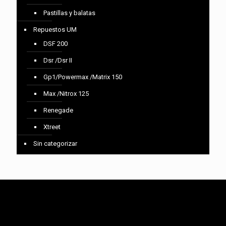
Pastillas y balatas
Repuestos UM
DSF 200
Dsr /Dsr II
Gp1/Powermax /Matrix 150
Max /Nitrox 125
Renegade
Xtreet
Sin categorizar