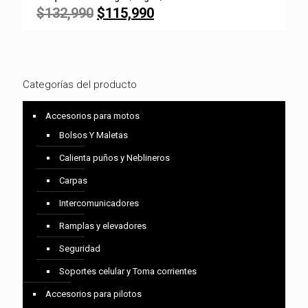
El
El
$
132,990
$
115,990
precio
precio
original
actual
era:
es:
$132,990.
$115,990.
Categorías del producto
Accesorios para motos
Bolsos Y Maletas
Calienta puños y Neblineros
Carpas
Intercomunicadores
Ramplas y elevadores
Seguridad
Soportes celular y Toma corrientes
Accesorios para pilotos