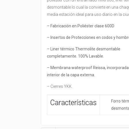
poliéster con un entramado nivel 600, liner t
desmontable lo cual la convierte en una chaq
media estación ideal para uso diario en la ci
– Fabricación en Poliéster clase 600D
– Insertos de Protecciones en codos y hombr
– Liner térmico Thermolite desmontable
completamente. 100% Lavable.
– Membrana waterproof Reissa, incorporada 
interior de la capa externa.
– Cierres YKK.
Características
Forro tér
desmonta