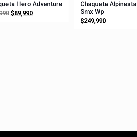
queta Hero Adventure
Chaqueta Alpinesta
Smx Wp
El
El
990
$
89,990
precio
precio
$
249,990
original
actual
era:
es:
$99,990.
$89,990.