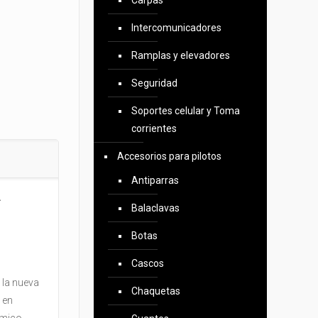
Carpas
Intercomunicadores
Ramplas y elevadores
Seguridad
Soportes celular y Toma
corrientes
Accesorios para pilotos
Antiparras
.
Balaclavas
Botas
Cascos
 la nueva
Chaquetas
 en