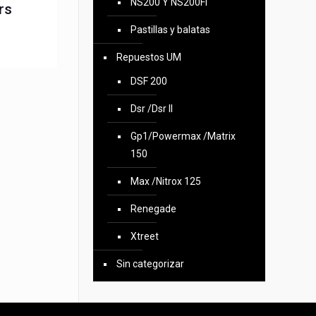
NS200 Y NS200FI
rs
Pastillas y balatas
Repuestos UM
DSF 200
Dsr /Dsr II
Gp1/Powermax /Matrix
150
Max /Nitrox 125
Renegade
Xtreet
Sin categorizar