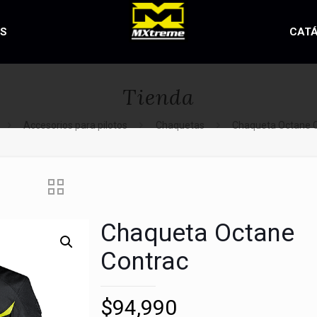
OS
CAT
Tienda
Accesorios para pilotos
Chaquetas
Chaqueta Octane 
Chaqueta Octane
Contrac
$
94,990