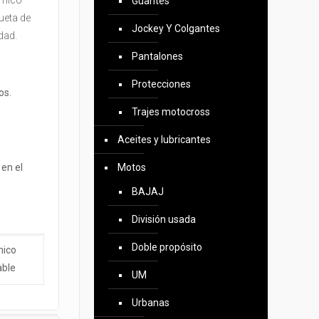
érmico
Guantes
ueta de
Jockey Y Colgantes
udad.
Pantalones
Protecciones
os.
Trajes motocross
Aceites y lubricantes
en el
Motos
BAJAJ
División usada
Doble propósito
mico
ble
UM
Urbanas