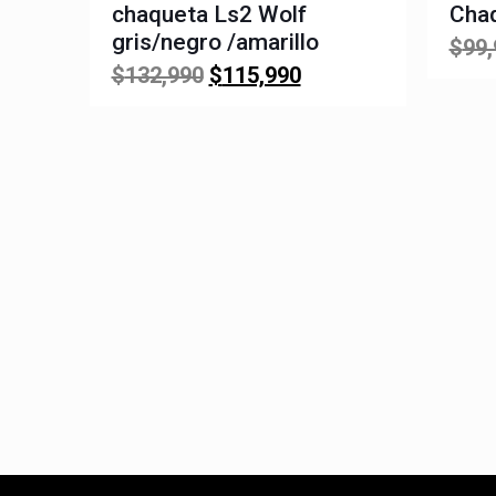
chaqueta Ls2 Wolf
Cha
gris/negro /amarillo
$
99,
El
El
$
132,990
$
115,990
precio
precio
original
actual
era:
es:
$132,990.
$115,990.