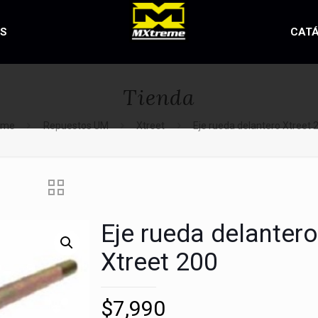
OS
CAT
Tienda
ome
Repuestos UM
Xtreet
Eje rueda delantero Xtreet 
Eje rueda delanter
Xtreet 200
$
7,990