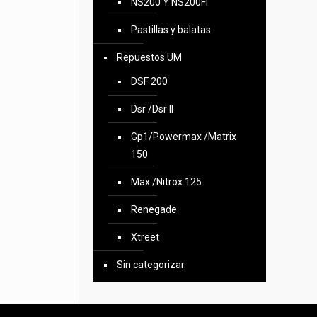
NS200 Y NS200FI
Pastillas y balatas
Repuestos UM
DSF 200
Dsr /Dsr II
Gp1/Powermax /Matrix
150
Max /Nitrox 125
Renegade
Xtreet
Sin categorizar