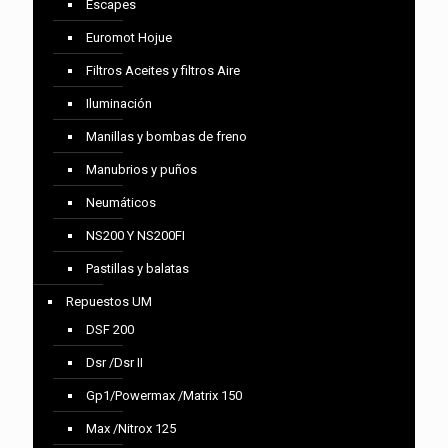
Escapes
Euromot Hojue
Filtros Aceites y filtros Aire
Iluminación
Manillas y bombas de freno
Manubrios y puños
Neumáticos
NS200 Y NS200FI
Pastillas y balatas
Repuestos UM
DSF 200
Dsr /Dsr II
Gp1/Powermax /Matrix 150
Max /Nitrox 125