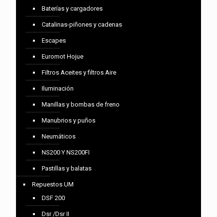
Baterías y cargadores
Catalinas-piñones y cadenas
Escapes
Euromot Hojue
Filtros Aceites y filtros Aire
Iluminación
Manillas y bombas de freno
Manubrios y puños
Neumáticos
NS200 Y NS200FI
Pastillas y balatas
Repuestos UM
DSF 200
Dsr /Dsr II