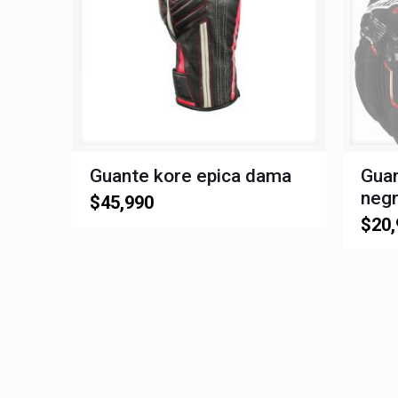
Guante kore epica dama
Gua
negr
$
45,990
$
20,