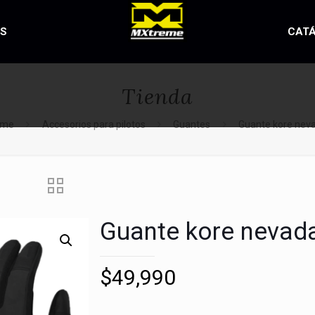
OS
CAT
Tienda
ome
Accesorios para pilotos
Guantes
Guante kore nev
Guante kore nevad
$
49,990