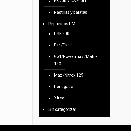
NS200 Y NS200FI
Pastillas y balatas
Repuestos UM
DSF 200
Dsr /Dsr II
Gp1/Powermax /Matrix
150
Max /Nitrox 125
Renegade
Xtreet
Sin categorizar