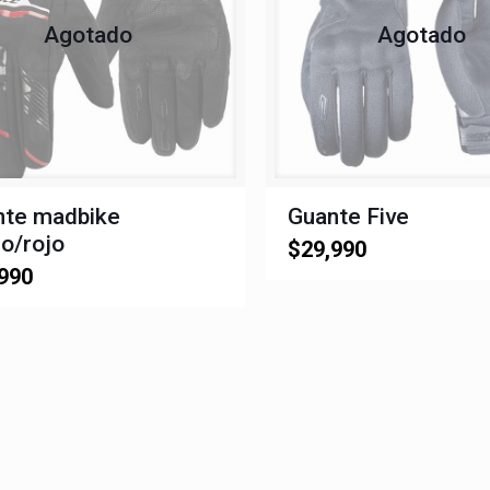
Agotado
Agotado
nte madbike
Guante Five
o/rojo
$
29,990
990