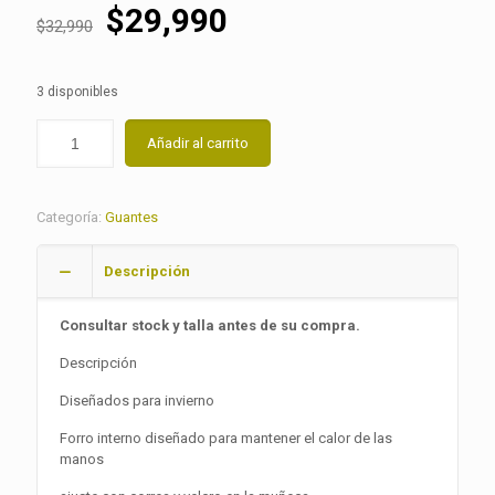
El
El
$
29,990
$
32,990
precio
precio
original
actual
3 disponibles
era:
es:
$32,990.
$29,990.
Añadir al carrito
Categoría:
Guantes
Descripción
Consultar stock y talla antes de su compra.
Descripción
Diseñados para invierno
Forro interno diseñado para mantener el calor de las
manos