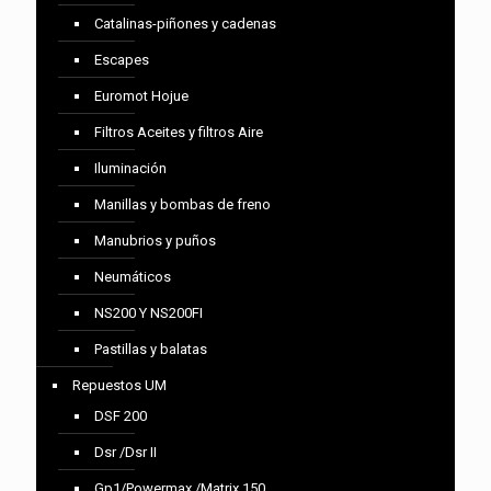
Catalinas-piñones y cadenas
Escapes
Euromot Hojue
Filtros Aceites y filtros Aire
Iluminación
Manillas y bombas de freno
Manubrios y puños
Neumáticos
NS200 Y NS200FI
Pastillas y balatas
Repuestos UM
DSF 200
Dsr /Dsr II
Gp1/Powermax /Matrix 150