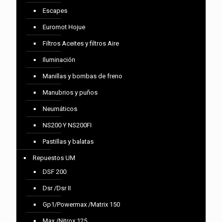
Escapes
Euromot Hojue
Filtros Aceites y filtros Aire
Iluminación
Manillas y bombas de freno
Manubrios y puños
Neumáticos
NS200 Y NS200FI
Pastillas y balatas
Repuestos UM
DSF 200
Dsr /Dsr II
Gp1/Powermax /Matrix 150
Max /Nitrox 125