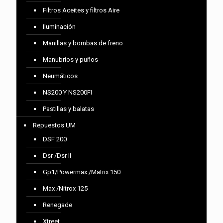
Filtros Aceites y filtros Aire
Iluminación
Manillas y bombas de freno
Manubrios y puños
Neumáticos
NS200 Y NS200FI
Pastillas y balatas
Repuestos UM
DSF 200
Dsr /Dsr II
Gp1/Powermax /Matrix 150
Max /Nitrox 125
Renegade
Xtreet