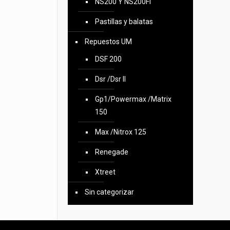
NS200 Y NS200FI
Pastillas y balatas
Repuestos UM
DSF 200
Dsr /Dsr II
Gp1/Powermax /Matrix
150
Max /Nitrox 125
Renegade
Xtreet
Sin categorizar