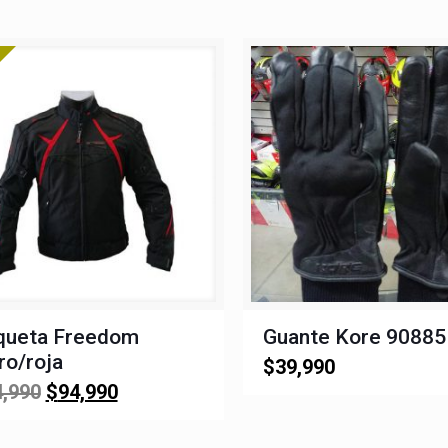
queta Freedom
Guante Kore 90885
o/roja
$
39,990
El
El
,990
$
94,990
precio
precio
original
actual