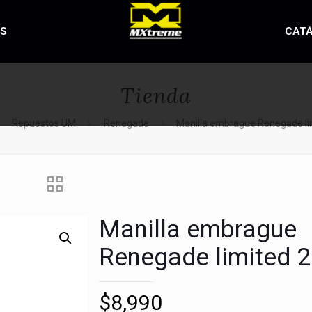
OS
CAT
Tienda
Repuestos UM
Renegade
Manilla embrague Renegade li
Manilla embrague
Renegade limited 
$
8,990