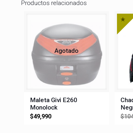
Productos relacionados
Agotado
Maleta Givi E260
Cha
Monolock
Negr
$
49,990
$
104