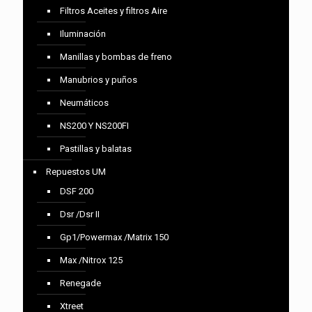
Filtros Aceites y filtros Aire
Iluminación
Manillas y bombas de freno
Manubrios y puños
Neumáticos
NS200 Y NS200FI
Pastillas y balatas
Repuestos UM
DSF 200
Dsr /Dsr II
Gp1/Powermax /Matrix 150
Max /Nitrox 125
Renegade
Xtreet