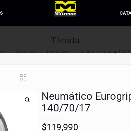
OS
CAT
Tienda
me
Repuestos
Neumáticos
Neumático Eurogrip 140/7
Neumático Eurogri
140/70/17
$
119,990