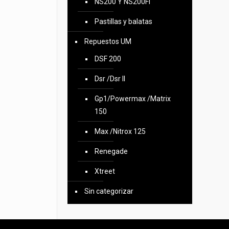
NS200 Y NS200FI
Pastillas y balatas
Repuestos UM
DSF 200
Dsr /Dsr II
Gp1/Powermax /Matrix
150
Max /Nitrox 125
Renegade
Xtreet
Sin categorizar