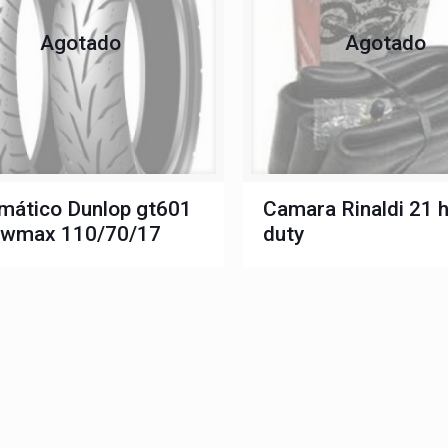
Agotado
Agotado
mático Dunlop gt601
Camara Rinaldi 21 
owmax 110/70/17
duty