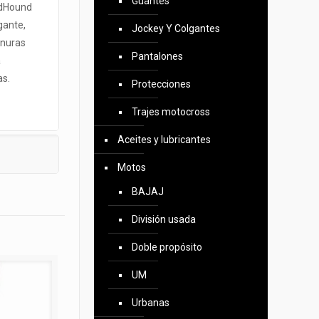
Guantes
adHound
gante,
Jockey Y Colgantes
anuras
Pantalones
a
as.
Protecciones
Trajes motocross
Aceites y lubricantes
Motos
BAJAJ
División usada
Doble propósito
UM
Urbanas