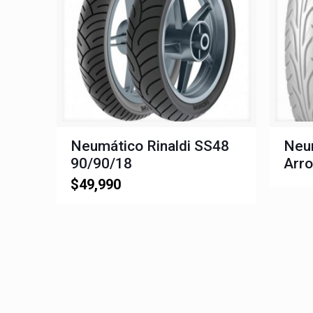
Neumático Rinaldi SS48
Neu
90/90/18
Arr
$
49,990