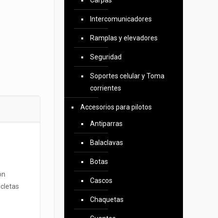
Carpas
Intercomunicadores
Ramplas y elevadores
Seguridad
Soportes celular y Toma
corrientes
Accesorios para pilotos
Antiparras
Balaclavas
Botas
on
Cascos
icletas
Chaquetas