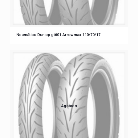
Neumático Dunlop gt601 Arrowmax 110/70/17
Agotado