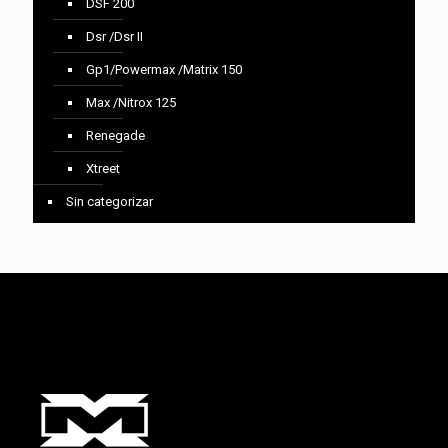
DSF 200
Dsr /Dsr II
Gp1/Powermax /Matrix 150
Max /Nitrox 125
Renegade
Xtreet
Sin categorizar