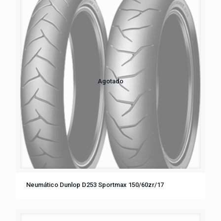
Agotado
Neumático Dunlop D253 Sportmax 150/60zr/17