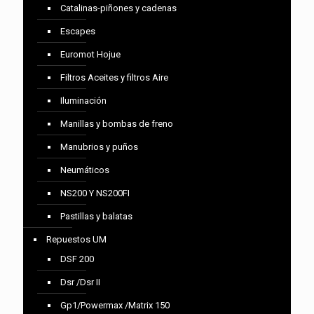
Catalinas-piñones y cadenas
Escapes
Euromot Hojue
Filtros Aceites y filtros Aire
Iluminación
Manillas y bombas de freno
Manubrios y puños
Neumáticos
NS200 Y NS200FI
Pastillas y balatas
Repuestos UM
DSF 200
Dsr /Dsr II
Gp1/Powermax /Matrix 150