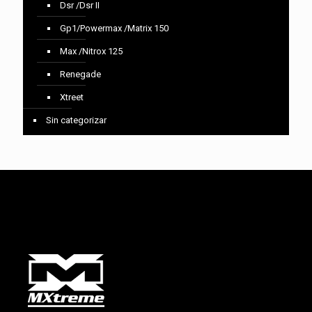
Dsr /Dsr II
Gp1/Powermax /Matrix 150
Max /Nitrox 125
Renegade
Xtreet
Sin categorizar