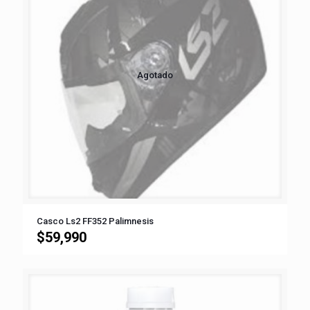
Agotado
Casco Ls2 FF352 Palimnesis
$
59,990