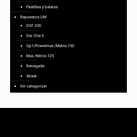
Pastillas y balatas
Repuestos UM
DSF 200
Dsr /Dsr II
Gp1/Powermax /Matrix 150
Max /Nitrox 125
Renegade
Xtreet
Sin categorizar