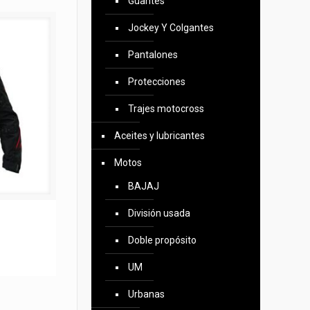
Guantes
Jockey Y Colgantes
Pantalones
Protecciones
Trajes motocross
Aceites y lubricantes
Motos
BAJAJ
División usada
Doble propósito
UM
ecio
tual
Urbanas
: