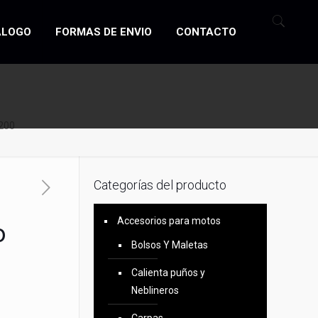
ÁLOGO
FORMAS DE ENVIO
CONTACTO
I200
Categorías del producto
Accesorios para motos
o
Bolsos Y Maletas
Calienta puños y
Neblineros