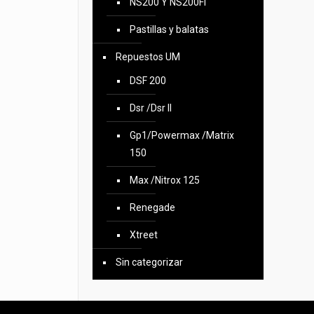
NS200 Y NS200FI
Pastillas y balatas
Repuestos UM
DSF 200
Dsr /Dsr II
Gp1/Powermax /Matrix
150
Max /Nitrox 125
Renegade
Xtreet
Sin categorizar