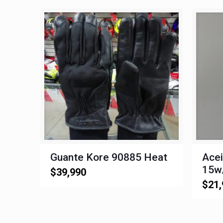
Guante Kore 90885 Heat
Acei
15w
$
39,990
$
21,