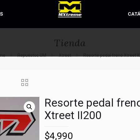
OS
CAT
Tienda
me
Repuestos UM
Xtreet
Resorte pedal freno Xtreet I
Resorte pedal fren
Xtreet II200
$
4,990