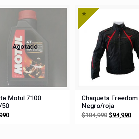
Agotado
te Motul 7100
Chaqueta Freedom
/50
Negro/roja
El
El
990
$
104,990
$
94,990
precio
pr
original
ac
era:
es