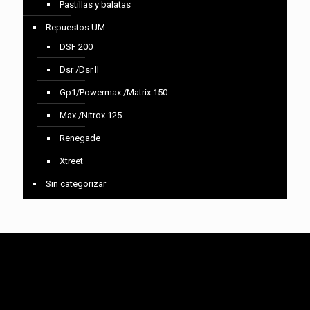
Pastillas y balatas
Repuestos UM
DSF 200
Dsr /Dsr II
Gp1/Powermax /Matrix 150
Max /Nitrox 125
Renegade
Xtreet
Sin categorizar