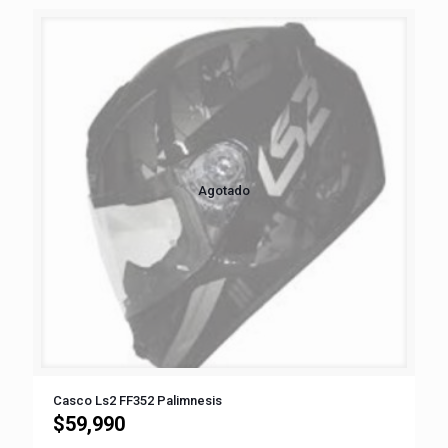
Agotado
Casco Ls2 FF352 Palimnesis
$
59,990