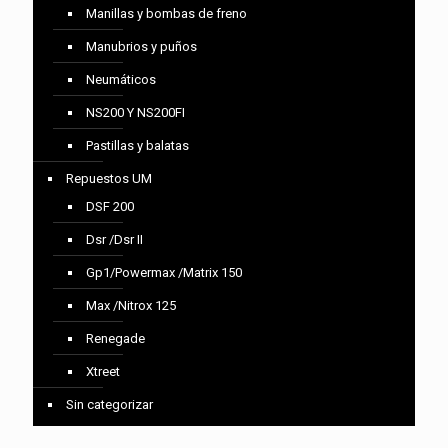
Manillas y bombas de freno
Manubrios y puños
Neumáticos
NS200 Y NS200FI
Pastillas y balatas
Repuestos UM
DSF 200
Dsr /Dsr II
Gp1/Powermax /Matrix 150
Max /Nitrox 125
Renegade
Xtreet
Sin categorizar