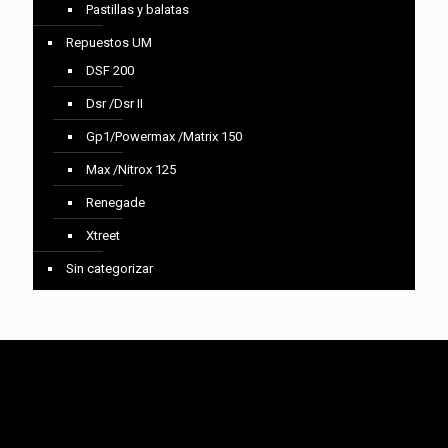
Pastillas y balatas
Repuestos UM
DSF 200
Dsr /Dsr II
Gp1/Powermax /Matrix 150
Max /Nitrox 125
Renegade
Xtreet
Sin categorizar