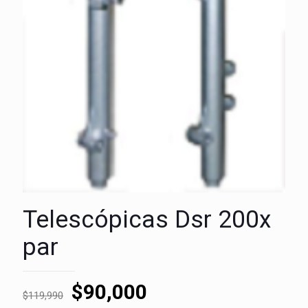
Telescópicas Dsr 200x
par
El
El
$
90,000
$
119,990