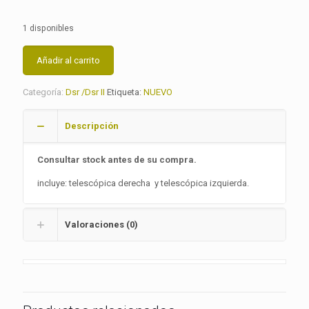
precio
precio
original
actual
1 disponibles
era:
es:
$119,990.
$90,000.
Añadir al carrito
Categoría:
Dsr /Dsr II
Etiqueta:
NUEVO
Descripción
Consultar stock antes de su compra.
incluye: telescópica derecha y telescópica izquierda.
Valoraciones (0)