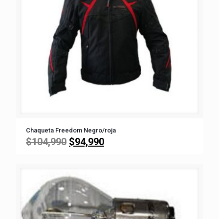
Chaqueta Freedom Negro/roja
El
El
$
104,990
$
94,990
precio
precio
original
actual
era:
es:
$104,990.
$94,990.