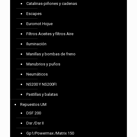
Catalinas-piñones y cadenas
Escapes
Euromot Hojue
Filtros Aceites y filtros Aire
Iluminación
Manillas y bombas de freno
Manubrios y puños
Neumáticos
NS200 Y NS200FI
Pastillas y balatas
Repuestos UM
DSF 200
Dsr /Dsr II
Gp1/Powermax /Matrix 150