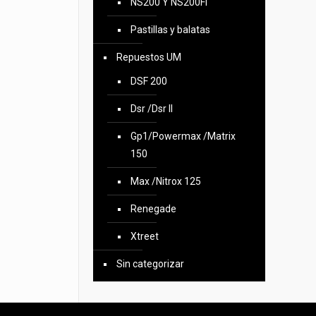
NS200 Y NS200FI
Pastillas y balatas
Repuestos UM
DSF 200
Dsr /Dsr II
Gp1/Powermax /Matrix
150
Max /Nitrox 125
Renegade
Xtreet
Sin categorizar