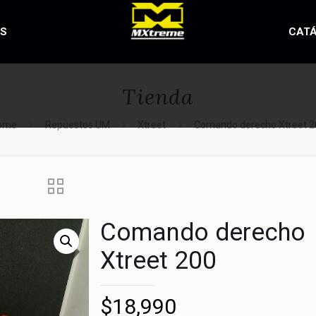
OS
CAT
Tienda
ome
Repuestos UM
Xtreet
Comando derecho Xtreet 2
Comando derecho
Xtreet 200
$
18,990