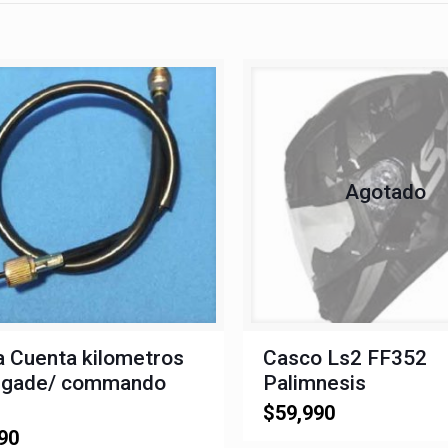
Agotado
a Cuenta kilometros
Casco Ls2 FF352
egade/ commando
Palimnesis
$
59,990
90