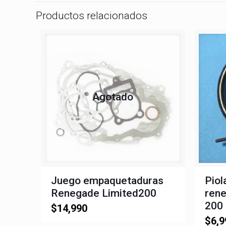
Productos relacionados
Agotado
Juego empaquetaduras
Piol
Renegade Limited200
ren
200
$
14,990
$
6,9