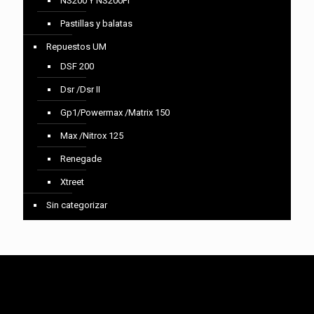
NS200 Y NS200FI
Pastillas y balatas
Repuestos UM
DSF 200
Dsr /Dsr II
Gp1/Powermax /Matrix 150
Max /Nitrox 125
Renegade
Xtreet
Sin categorizar