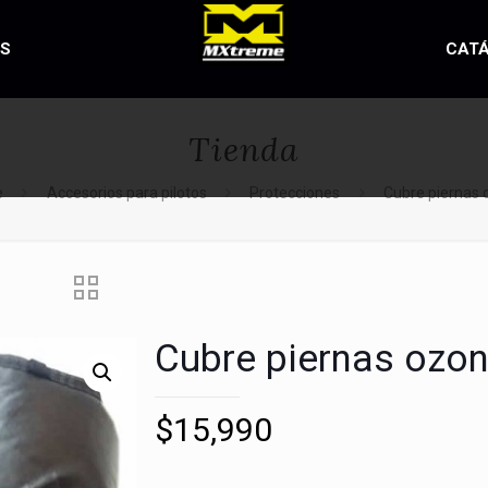
OS
CAT
Tienda
e
Accesorios para pilotos
Protecciones
Cubre piernas
Cubre piernas ozo
$
15,990