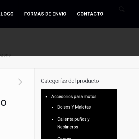
ÁLOGO
FORMAS DE ENVIO
CONTACTO
 ozono
Categorías del producto
Accesorios para motos
no
Bolsos Y Maletas
Calienta puños y
Neblineros