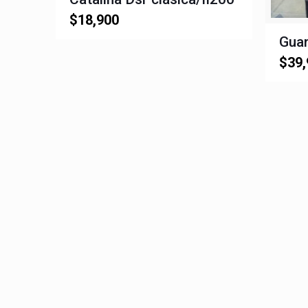
$
18,900
Gua
$
39,