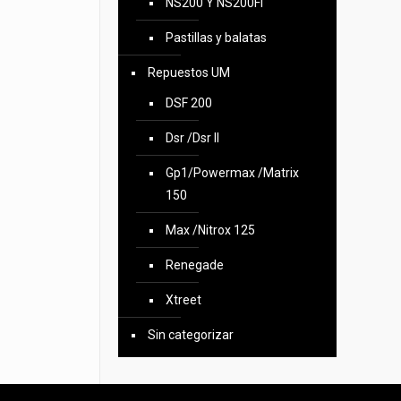
NS200 Y NS200FI
Pastillas y balatas
Repuestos UM
DSF 200
Dsr /Dsr II
Gp1/Powermax /Matrix
150
Max /Nitrox 125
Renegade
Xtreet
Sin categorizar