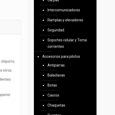
Carpas
Intercomunicadores
Ramplas y elevadores
Seguridad
Soportes celular y Toma
corrientes
Accesorios para pilotos
 chiporro.
Antiparras
re otros.
Balaclavas
lientes
Botas
uperior
Cascos
Chaquetas