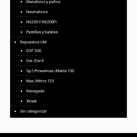
Manubrios y puños
Neumáticos
NS200 Y NS200FI
Pastillas y balatas
Repuestos UM
DSF 200
Dsr /Dsr II
Gp1/Powermax /Matrix 150
Max /Nitrox 125
Renegade
Xtreet
Sin categorizar