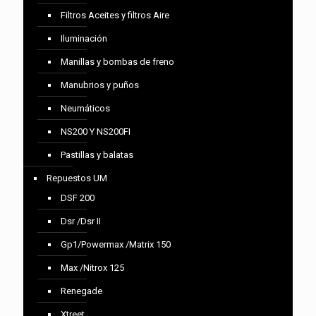
Filtros Aceites y filtros Aire
Iluminación
Manillas y bombas de freno
Manubrios y puños
Neumáticos
NS200 Y NS200FI
Pastillas y balatas
Repuestos UM
DSF 200
Dsr /Dsr II
Gp1/Powermax /Matrix 150
Max /Nitrox 125
Renegade
Xtreet