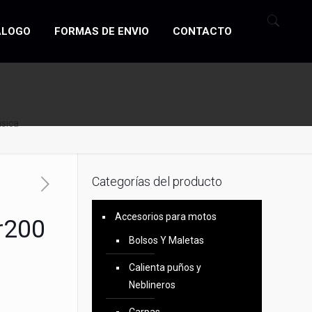
ÁLOGO
FORMAS DE ENVIO
CONTACTO
ásica
Categorías del producto
Accesorios para motos
r200
Bolsos Y Maletas
Calienta puños y
Neblineros