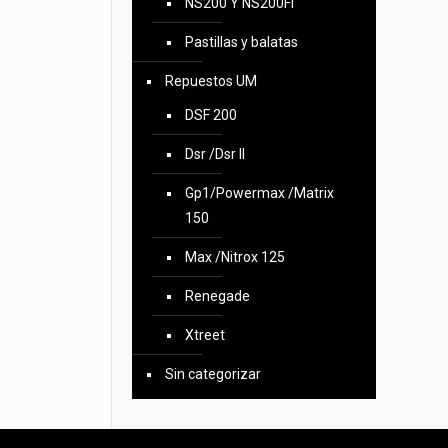
NS200 Y NS200FI
Pastillas y balatas
Repuestos UM
DSF 200
Dsr /Dsr II
Gp1/Powermax /Matrix
150
Max /Nitrox 125
Renegade
Xtreet
Sin categorizar