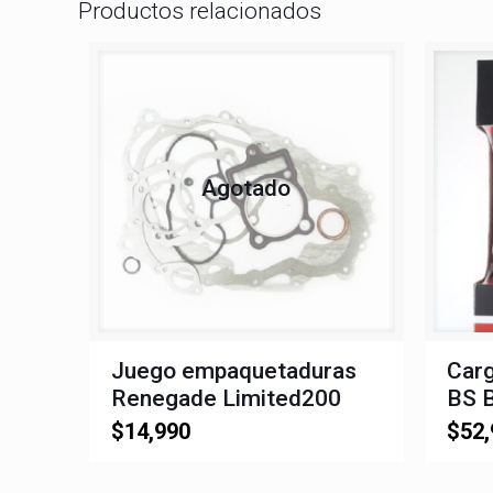
Productos relacionados
Agotado
Juego empaquetaduras
Car
Renegade Limited200
BS 
$
14,990
$
52,