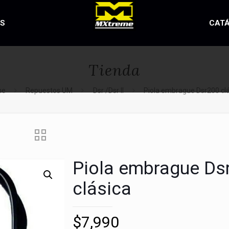
OS
CAT
Tienda
me
Repuestos UM
Dsr /Dsr II
Piola embrague Dsr200 cl
Piola embrague Ds
clásica
$
7,990