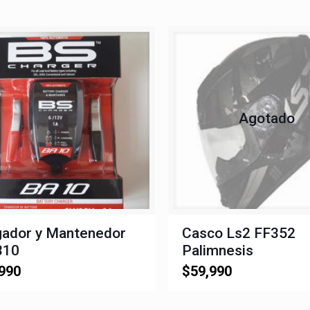
Agotado
gador y Mantenedor
Casco Ls2 FF352
B10
Palimnesis
990
$
59,990