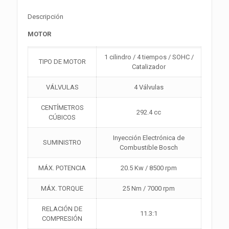
Descripción
MOTOR
1 cilindro / 4 tiempos / SOHC /
TIPO DE MOTOR
Catalizador
VÁLVULAS
4 Válvulas
CENTÍMETROS
292.4 cc
CÚBICOS
Inyección Electrónica de
SUMINISTRO
Combustible Bosch
MÁX. POTENCIA
20.5 Kw / 8500 rpm
MÁX. TORQUE
25 Nm / 7000 rpm
RELACIÓN DE
11.3:1
COMPRESIÓN