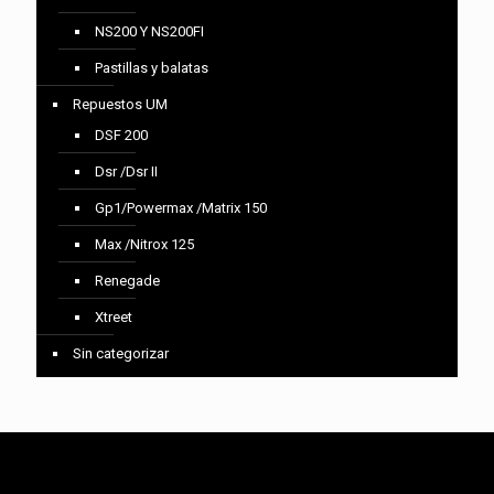
NS200 Y NS200FI
Pastillas y balatas
Repuestos UM
DSF 200
Dsr /Dsr II
Gp1/Powermax /Matrix 150
Max /Nitrox 125
Renegade
Xtreet
Sin categorizar