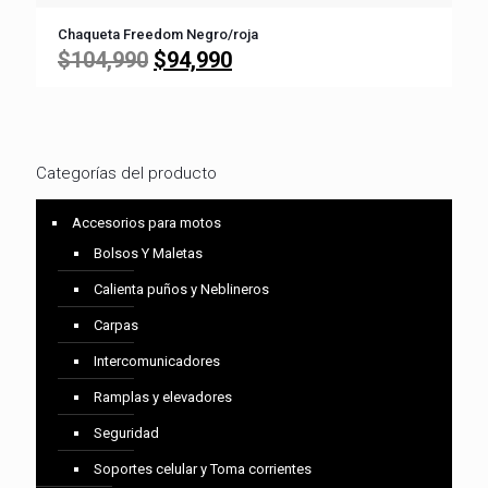
Chaqueta Freedom Negro/roja
El
El
$
104,990
$
94,990
precio
precio
original
actual
era:
es:
$104,990.
$94,990.
Categorías del producto
Accesorios para motos
Bolsos Y Maletas
Calienta puños y Neblineros
Carpas
Intercomunicadores
Ramplas y elevadores
Seguridad
Soportes celular y Toma corrientes